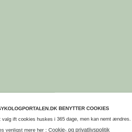
SYKOLOGPORTALEN.DK BENYTTER COOKIES
t valg ift cookies huskes i 365 dage, men kan nemt ændres.
Cookie- og privatlivspolitik
s venligst mere her :