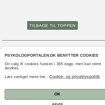
TILBAGE TIL TOPPEN
PSYKOLOGPORTALEN.DK BENYTTER COOKIES
ER DU PSYKOLOG I REGION
Dit valg ift cookies huskes i 365 dage, men kan nemt
ændres.
SJÆLLAND?
Tilmelding for psykologer fra hele landet kan ske
Cookie- og privatlivspolitik
Læs venligst mere her :
her
OK
HVILKE KOMMUNER ER EN DEL AF
AFVIS