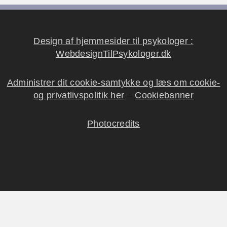
Psykologer i Slagelse Kommune
Psykologer i Solrød Kommune
Psykologer i Sorø Kommune
Design af hjemmesider til psykologer :
Psykologer i Stevns Kommune
WebdesignTilPsykologer.dk
Psykologer i Vordingborg Kommune
Administrer dit cookie-samtykke og læs om cookie-
og privatlivspolitik her
–
Cookiebanner
Photocredits