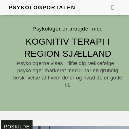
Gå
PSYKOLOGPORTALEN
til
indholdet
FIND EN PSY
Psykologer er arbejder med
KOGNITIV TERAPI I
REGION SJÆLLAND
Psykologerne vises i tilfældig rækkefølge –
psykologer markeret med
har en grundig
beskrivelse af hvem de er og hvad de er gode
til.
ROSKILDE