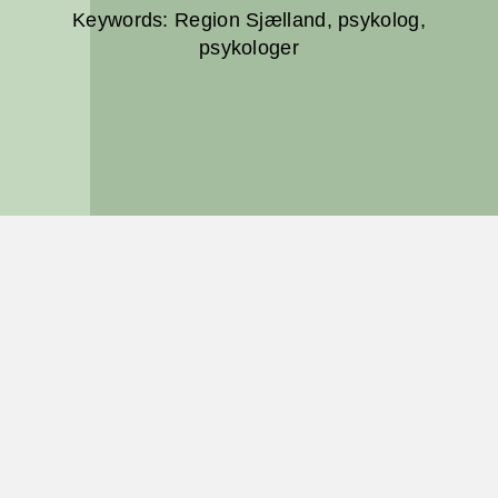
Keywords: Region Sjælland, psykolog,
psykologer
PSYKOLOGER I REGION
SJÆLLAND
Psykologer i Faxe Kommune
Psykologer i Greve Kommune
Psykologer i Guldborgsund Kommune
Psykologer i Holbæk Kommune
Psykologer i Kalundborg Kommune
Psykologer i Køge Kommune
Psykologer i Lejre Kommune
Psykologer i Lolland Kommune
Psykologer i Næstved Kommune
Psykologer i Odsherred Kommune
Psykologer i Ringsted Kommune
Psykologer i Roskilde Kommune