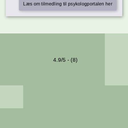
Læs om tilmedling til psykologportalen her
4.9/5 - (8)