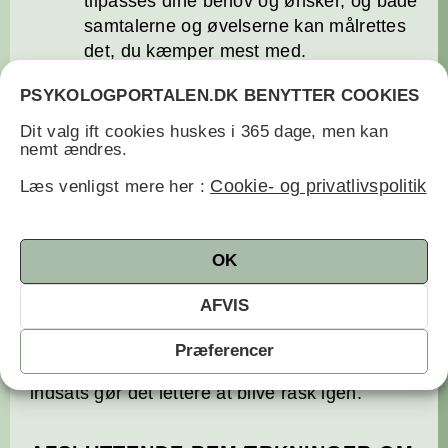
tilpasses dine behov og ønsker, og både
samtalerne og øvelserne kan målrettes
det, du kæmper mest med.
Styrket selvværd og relationer:
PSYKOLOGPORTALEN.DK BENYTTER COOKIES
Mange oplever, at terapien ikke kun
hjælper mod depressionssymptomer,
Dit valg ift cookies huskes i 365 dage, men kan
nemt ændres.
men også styrker selvværdet, sociale
relationer og evnen til at håndtere
Cookie- og privatlivspolitik
Læs venligst mere her :
fremtidige udfordringer.
OK
HVORNÅR BØR MAN SØGE HJÆLP?
AFVIS
Hvis nedtryktheden varer ved og påvirker din
hverdag, arbejde, uddannelse eller sociale liv,
Præferencer
er det vigtigt at søge professionel hjælp. Tidlig
indsats gør det lettere at blive rask igen.